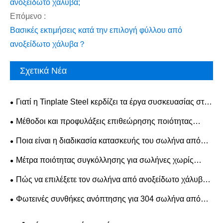
ανοξείδωτο χάλυβα;
Επόμενο :
Βασικές εκτιμήσεις κατά την επιλογή φύλλου από
ανοξείδωτο χάλυβα？
Σχετικά Νέα
Γιατί η Tinplate Steel κερδίζει τα έργα συσκευασίας στον
πραγματικό κόσμο σήμερα;
​Μέθοδοι και προφυλάξεις επιθεώρησης ποιότητας
επιφάνειας για φύλλο ανοξείδωτου χάλυβα 304
Ποια είναι η διαδικασία κατασκευής του σωλήνα από
ανοξείδωτο χάλυβα;
​Μέτρα ποιότητας συγκόλλησης για σωλήνες χωρίς
ραφή 304 από ανοξείδωτο χάλυβα
Πώς να επιλέξετε τον σωλήνα από ανοξείδωτο χάλυβα
για τις βιομηχανικές σας ανάγκες;
Φωτεινές συνθήκες ανόπτησης για 304 σωλήνα από
ανοξείδωτο χάλυβα