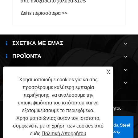
από ανοξείδωτο χάλυβα 310S
Δείτε περισσότερα >>
ΣΧΕΤΙΚΆ ΜΕ ΕΜΆΣ
ΠΡΟΪΌΝΤΑ
ΝΈΑ
X
Χρησιμοποιούμε cookies για να σας
ΕΠΙΚΟΙΝΩΝΉΣΤΕ ΜΑΖΊ ΜΑΣ
προσφέρουμε καλύτερη εμπειρία
περιήγησης, να αναλύσουμε την
επισκεψιμότητα του ιστότοπου και να
Links
|
Sitemap
|
RSS
|
XML
|
Πολιτική Απορρήτου
εξατομικεύσουμε το περιεχόμενο.
Χρησιμοποιώντας αυτόν τον ιστότοπο,
Πνευματικά δικαιώματα © 2025 Wuxi Jianbanghaoda Steel
συμφωνείτε με τη χρήση των cookies από
Co., Ltd. Με την επιφύλαξη παντός δικαιώματος.
εμάς.
Πολιτική Απορρήτου