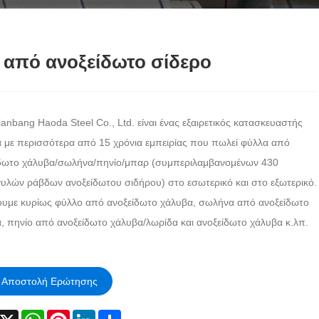
 από ανοξείδωτο σίδερο
ianbang Haoda Steel Co., Ltd. είναι ένας εξαιρετικός κατασκευαστής
 με περισσότερα από 15 χρόνια εμπειρίας που πωλεί φύλλα από
δωτο χάλυβα/σωλήνα/πηνίο/μπαρ (συμπεριλαμβανομένων 430
υλών ράβδων ανοξείδωτου σιδήρου) στο εσωτερικό και στο εξωτερικό.
υμε κυρίως φύλλο από ανοξείδωτο χάλυβα, σωλήνα από ανοξείδωτο
, πηνίο από ανοξείδωτο χάλυβα/λωρίδα και ανοξείδωτο χάλυβα κ.λπ.
Αποστολή Ερώτησης
acebook
X
WhatsApp
Pinterest
LinkedIn
Share