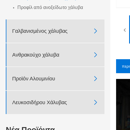
Προφίλ από ανοξείδωτο χάλυβα

Γαλβανισμένος χάλυβας

Ανθρακούχο χάλυβα
περ

Προϊόν Αλουμινίου

Λευκοσιδήρου Χάλυβας
Νέα Προϊόντα