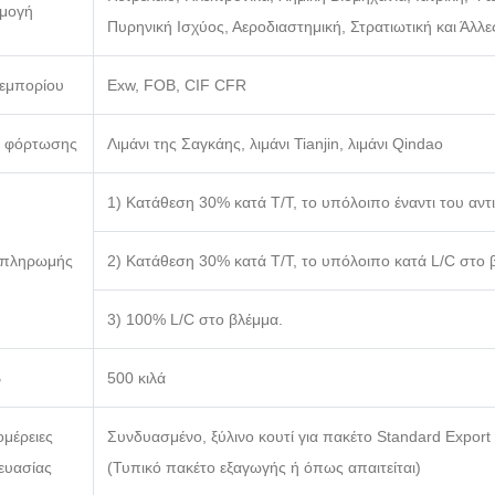
μογή
Πυρηνική Ισχύος, Αεροδιαστημική, Στρατιωτική και Άλλε
 εμπορίου
Exw, FOB, CIF CFR
 φόρτωσης
Λιμάνι της Σαγκάης, λιμάνι Tianjin, λιμάνι Qindao
1) Κατάθεση 30% κατά T/T, το υπόλοιπο έναντι του αντ
 πληρωμής
2) Κατάθεση 30% κατά T/T, το υπόλοιπο κατά L/C στο 
3) 100% L/C στο βλέμμα.
β
500 κιλά
μέρειες
Συνδυασμένο, ξύλινο κουτί για πακέτο Standard Export
ευασίας
(Τυπικό πακέτο εξαγωγής ή όπως απαιτείται)