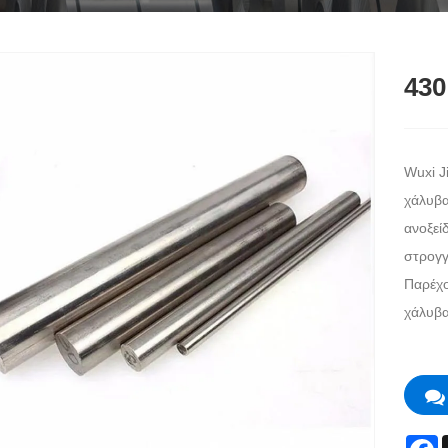
430
Wuxi J
χάλυβα
ανοξεί
στρογγ
Παρέχο
χάλυβα
F