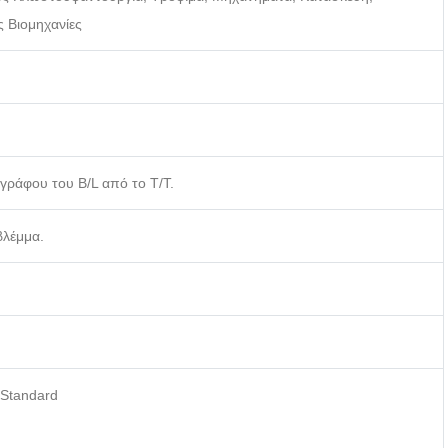
ς Βιομηχανίες
ιγράφου του B/L από το T/T.
βλέμμα.
 Standard