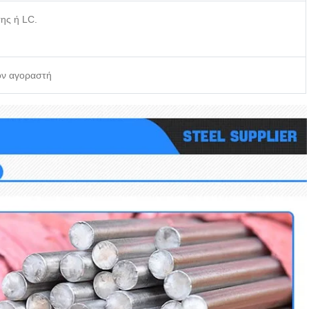
ης ή LC.
τον αγοραστή