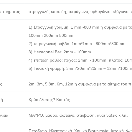
α τμήματος
στρογγυλό, επίπεδη, τετράγωνο, ορθογώνιο, εξάγωνο, 
1) Στρογγυλή γραμμή: 1 mm -800 mm ή σύμφωνα με 
100mm 200mm 500mm
2) τετραγωνική ράβδο: 1mm*1mm - 800mm*800mm
3) Hexagonal Bar: 2mm - 100mm
4) επίπεδη ράβδο: πάχος: 2mm ~ 100mm, πλάτος: 1
5) Γωνιακή γραμμή: 3mm*20mm*20mm ~ 12mm*100
ς
2m, 3m, 5.8m, 6m, 12m ή σύμφωνα με το αίτημα του π
κή
Κρύο έλασης? Καυτός
νεια
ΜΑΥΡΟ, μαύρο, φωτεινό, στίλβωση, ανατινάξεις κ.λπ.
Πετρέλαιο, Ηλεκτρονικά, Χημική Βιομηχανία, Ιατρική,