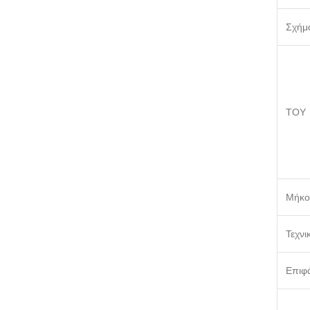
Σχήμ
ΤΟΥ
Μήκο
Τεχνι
Επιφά