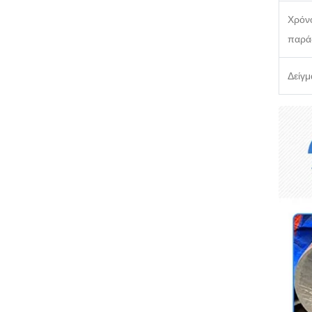
Χρόν
παρά
Δείγμ