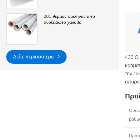
201 θερμός σωλήνας από
ανοξείδωτο χάλυβα
Δείτε περισσότερα
430 Οι
κράματ
την ευ
απαραί
Προ
Ουσι
βαθμ
Πρότ