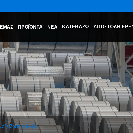
ΚΑΤΕΒΆΖΩ
ΑΠΟΣΤΟΛΉ ΈΡΕ
 ΕΜΆΣ
ΠΡΟΪΌΝΤΑ
ΝΈΑ
νοξείδωτο χάλυβα