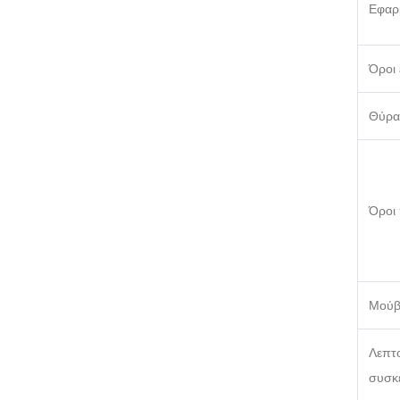
Εφαρ
Όροι
Θύρα
Όροι
Μού
Λεπτο
συσκ