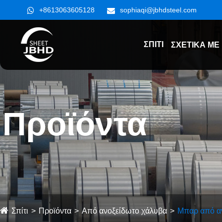
+8613063605128
sophiaqi@jbhdsteel.com
ΣΠΊΤΙ
ΣΧΕΤΙΚΆ ΜΕ
Προϊόντα
Σπίτι
Προϊόντα
Από ανοξείδωτο χάλυβα
Μπαρ από α