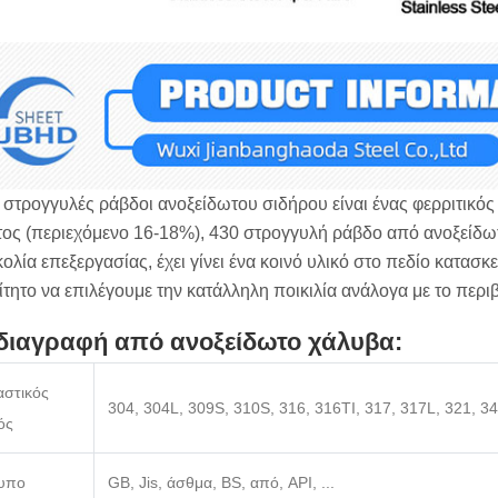
 στρογγυλές ράβδοι ανοξείδωτου σιδήρου είναι ένας φερριτικός
ος (περιεχόμενο 16-18%), 430 στρογγυλή ράβδο από ανοξείδωτο
κολία επεξεργασίας, έχει γίνει ένα κοινό υλικό στο πεδίο κατασ
τητο να επιλέγουμε την κατάλληλη ποικιλία ανάλογα με το περ
διαγραφή από ανοξείδωτο χάλυβα:
αστικός
304, 304L, 309S, 310S, 316, 316TI, 317, 317L, 321, 3
ός
υπο
GB, Jis, άσθμα, BS, από, API, ...