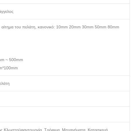
άγγελος
το αίτημα του πελάτη, κανονικό: 10mm 20mm 30mm 50mm 80mm
0mm ~ 500mm
mm*100mm
ελάτη
 Φως Κλωστοϋφαντουργία, Τρόφιμα, Μηχανήματα, Κατασκευή,