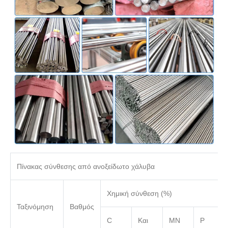
Πίνακας σύνθεσης από ανοξείδωτο χάλυβα
Χημική σύνθεση (%)
Ταξινόμηση
Βαθμός
C
Και
ΜΝ
P