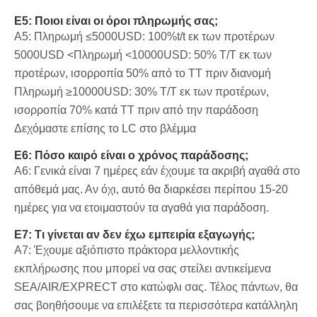
Ε5: Ποιοι είναι οι όροι πληρωμής σας;
A5: Πληρωμή ≤5000USD: 100%t/t εκ των προτέρων
5000USD <Πληρωμή <10000USD: 50% T/T εκ των
προτέρων, ισορροπία 50% από το TT πριν διανομή
Πληρωμή ≥10000USD: 30% T/T εκ των προτέρων,
ισορροπία 70% κατά TT πριν από την παράδοση
Δεχόμαστε επίσης το LC στο βλέμμα
Ε6: Πόσο καιρό είναι ο χρόνος παράδοσης;
A6: Γενικά είναι 7 ημέρες εάν έχουμε τα ακριβή αγαθά στο
απόθεμά μας. Αν όχι, αυτό θα διαρκέσει περίπου 15-20
ημέρες για να ετοιμαστούν τα αγαθά για παράδοση.
Ε7: Τι γίνεται αν δεν έχω εμπειρία εξαγωγής;
A7: Έχουμε αξιόπιστο πράκτορα μελλοντικής
εκπλήρωσης που μπορεί να σας στείλει αντικείμενα
SEA/AIR/EXPRECT στο κατώφλι σας. Τέλος πάντων, θα
σας βοηθήσουμε να επιλέξετε τα περισσότερα κατάλληλη