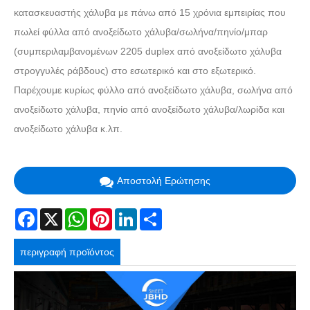
κατασκευαστής χάλυβα με πάνω από 15 χρόνια εμπειρίας που
πωλεί φύλλα από ανοξείδωτο χάλυβα/σωλήνα/πηνίο/μπαρ
(συμπεριλαμβανομένων 2205 duplex από ανοξείδωτο χάλυβα
στρογγυλές ράβδους) στο εσωτερικό και στο εξωτερικό.
Παρέχουμε κυρίως φύλλο από ανοξείδωτο χάλυβα, σωλήνα από
ανοξείδωτο χάλυβα, πηνίο από ανοξείδωτο χάλυβα/λωρίδα και
ανοξείδωτο χάλυβα κ.λπ.
Αποστολή Ερώτησης
Facebook
X
WhatsApp
Pinterest
LinkedIn
Share
περιγραφή προϊόντος