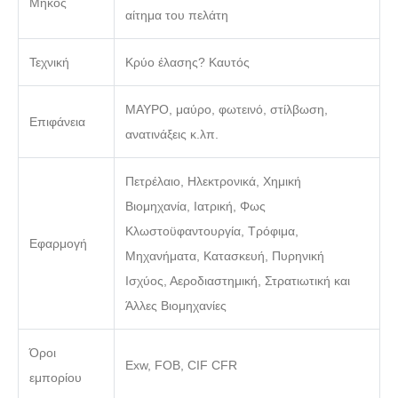
Μήκος
αίτημα του πελάτη
Τεχνική
Κρύο έλασης? Καυτός
ΜΑΥΡΟ, μαύρο, φωτεινό, στίλβωση,
Επιφάνεια
ανατινάξεις κ.λπ.
Πετρέλαιο, Ηλεκτρονικά, Χημική
Βιομηχανία, Ιατρική, Φως
Κλωστοϋφαντουργία, Τρόφιμα,
Εφαρμογή
Μηχανήματα, Κατασκευή, Πυρηνική
Ισχύος, Αεροδιαστημική, Στρατιωτική και
Άλλες Βιομηχανίες
Όροι
Exw, FOB, CIF CFR
εμπορίου