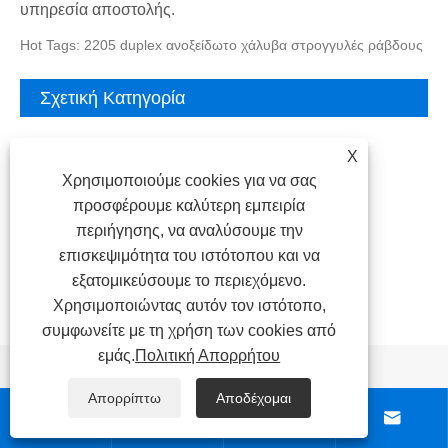
υπηρεσία αποστολής.
Hot Tags: 2205 duplex ανοξείδωτο χάλυβα στρογγυλές ράβδους
Σχετική Κατηγορία
X
Φύλλο από ανοξείδωτο χάλυβα
Χρησιμοποιούμε cookies για να σας
Σωλήνας από ανοξείδωτο χάλυβα
προσφέρουμε καλύτερη εμπειρία
περιήγησης, να αναλύσουμε την
Πηνίο από ανοξείδωτο χάλυβα
επισκεψιμότητα του ιστότοπου και να
Μπαρ από ανοξείδωτο χάλυβα
εξατομικεύσουμε το περιεχόμενο.
Χρησιμοποιώντας αυτόν τον ιστότοπο,
Προφίλ από ανοξείδωτο χάλυβα
συμφωνείτε με τη χρήση των cookies από
εμάς.
Πολιτική Απορρήτου
Αποστολή Ερώτησης
Απορρίπτω
Αποδέχομαι



