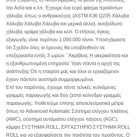
την Ασία και κ.λπ. Έχουμε ένα ευρύ φάσμα προϊόντων
χάλυβα, όπως ο ανθρακούχος (ASTM A36 Q235 Χάλυβα
Χάλυβα Χάλυβα Χάλυβα και μερικά άλλα), ανοξείδωτο
χάλυβα, κράμα χάλυβα και κλπ. Ο ετήσιος όγκος
εξαγωγής είναι περίπου 1.000.000 τόνοι. Υποσχόμαστε
ότι Σχεδόν όλες οι έρευνες θα υποβληθούν σε
επεξεργασία εντός 3 ωρών. "Ακρίβεια, Η ακεραιότητα και
η εξανθρωπισμένη υπηρεσία "ήταν πάντα η αρχή της
ανάπτυξης Ότι η εταιρεία μας και όλοι οι εργαζόμενοι
έχουν πάντοτε αυστηρά συμμορφωμένοι.
Επί του παρόντος, έχουμε πέντε τελικές κυλιόμενες
γραμμές παραγωγής και δύο ζεστό κύλινδρο γραμμές
παραγωγής. Υιοθετούμε επίσης αποτελεσματικά μέτρα
όπως το Advanced Automatic Σύστημα ελέγχου πλάτους
(AWC), σύστημα αυτόματου ελέγχου πάχους (AGC),
κάμψη ΣΥΣΤΗΜΑ ROLL, ΕΡΓΑΣΤΗΡΙΟ ΣΥΣΤΗΜΑ ROLL
ROLL για να εξασφαλίσετε την ποιότητα του προϊόντος. Ο