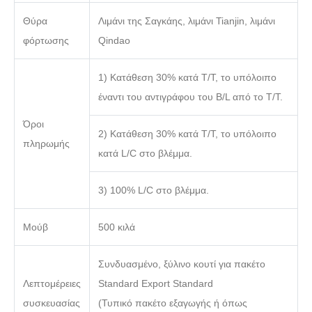
Θύρα
Λιμάνι της Σαγκάης, λιμάνι Tianjin, λιμάνι
φόρτωσης
Qindao
1) Κατάθεση 30% κατά T/T, το υπόλοιπο
έναντι του αντιγράφου του B/L από το T/T.
Όροι
2) Κατάθεση 30% κατά T/T, το υπόλοιπο
πληρωμής
κατά L/C στο βλέμμα.
3) 100% L/C στο βλέμμα.
Μούβ
500 κιλά
Συνδυασμένο, ξύλινο κουτί για πακέτο
Λεπτομέρειες
Standard Export Standard
συσκευασίας
(Τυπικό πακέτο εξαγωγής ή όπως