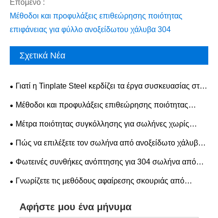
Επόμενο :
​Μέθοδοι και προφυλάξεις επιθεώρησης ποιότητας
επιφάνειας για φύλλο ανοξείδωτου χάλυβα 304
Σχετικά Νέα
Γιατί η Tinplate Steel κερδίζει τα έργα συσκευασίας στον
πραγματικό κόσμο σήμερα;
​Μέθοδοι και προφυλάξεις επιθεώρησης ποιότητας
επιφάνειας για φύλλο ανοξείδωτου χάλυβα 304
​Μέτρα ποιότητας συγκόλλησης για σωλήνες χωρίς
ραφή 304 από ανοξείδωτο χάλυβα
Πώς να επιλέξετε τον σωλήνα από ανοξείδωτο χάλυβα
για τις βιομηχανικές σας ανάγκες;
Φωτεινές συνθήκες ανόπτησης για 304 σωλήνα από
ανοξείδωτο χάλυβα
Γνωρίζετε τις μεθόδους αφαίρεσης σκουριάς από
σωλήνες από ανοξείδωτο χάλυβα;
Αφήστε μου ένα μήνυμα