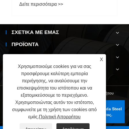
Δείτε περισσότερα >>
ΣΧΕΤΙΚΆ ΜΕ ΕΜΆΣ
ΠΡΟΪΌΝΤΑ
ΝΈΑ
X
Χρησιμοποιούμε cookies για να σας
ΕΠΙΚΟΙΝΩΝΉΣΤΕ ΜΑΖΊ ΜΑΣ
προσφέρουμε καλύτερη εμπειρία
περιήγησης, να αναλύσουμε την
επισκεψιμότητα του ιστότοπου και να
Links
|
Sitemap
|
RSS
|
XML
|
Πολιτική Απορρήτου
εξατομικεύσουμε το περιεχόμενο.
Χρησιμοποιώντας αυτόν τον ιστότοπο,
Πνευματικά δικαιώματα © 2025 Wuxi Jianbanghaoda Steel
συμφωνείτε με τη χρήση των cookies από
Co., Ltd. Με την επιφύλαξη παντός δικαιώματος.
εμάς.
Πολιτική Απορρήτου