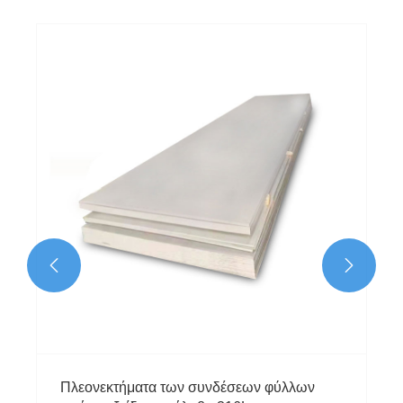
​Αξιοπιστία 304 προϊόντων σωλήνων από
ανοξείδωτο χάλυβα
Δείτε περισσότερα >>

