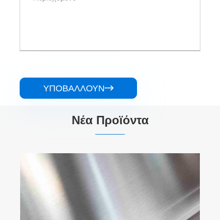
ΥΠΟΒΆΛΛΟΥΝ

Νέα Προϊόντα
430 πηνίο ανοξείδωτου χάλυβα BA
Δείτε περισσότερα >>