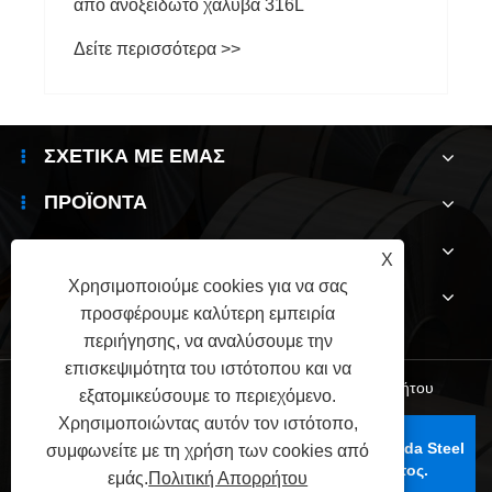
ΣΧΕΤΙΚΆ ΜΕ ΕΜΆΣ
ΠΡΟΪΌΝΤΑ
ΝΈΑ
X
Χρησιμοποιούμε cookies για να σας
ΕΠΙΚΟΙΝΩΝΉΣΤΕ ΜΑΖΊ ΜΑΣ
προσφέρουμε καλύτερη εμπειρία
περιήγησης, να αναλύσουμε την
επισκεψιμότητα του ιστότοπου και να
Links
|
Sitemap
|
RSS
|
XML
|
Πολιτική Απορρήτου
εξατομικεύσουμε το περιεχόμενο.
Χρησιμοποιώντας αυτόν τον ιστότοπο,
Πνευματικά δικαιώματα © 2025 Wuxi Jianbanghaoda Steel
συμφωνείτε με τη χρήση των cookies από
Co., Ltd. Με την επιφύλαξη παντός δικαιώματος.
εμάς.
Πολιτική Απορρήτου