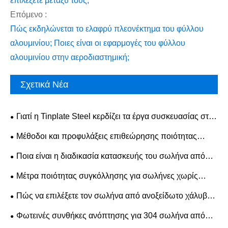
επιλέξετε μεταξύ τους;
Επόμενο :
Πώς εκδηλώνεται το ελαφρύ πλεονέκτημα του φύλλου
αλουμινίου; Ποιες είναι οι εφαρμογές του φύλλου
αλουμινίου στην αεροδιαστημική;
Σχετικά Νέα
Γιατί η Tinplate Steel κερδίζει τα έργα συσκευασίας στον
πραγματικό κόσμο σήμερα;
​Μέθοδοι και προφυλάξεις επιθεώρησης ποιότητας
επιφάνειας για φύλλο ανοξείδωτου χάλυβα 304
Ποια είναι η διαδικασία κατασκευής του σωλήνα από
ανοξείδωτο χάλυβα;
​Μέτρα ποιότητας συγκόλλησης για σωλήνες χωρίς
ραφή 304 από ανοξείδωτο χάλυβα
Πώς να επιλέξετε τον σωλήνα από ανοξείδωτο χάλυβα
για τις βιομηχανικές σας ανάγκες;
Φωτεινές συνθήκες ανόπτησης για 304 σωλήνα από