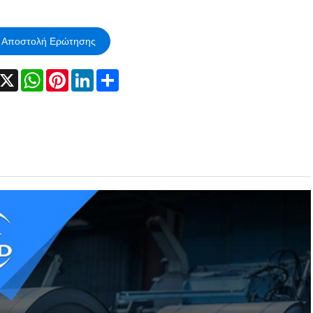
Αποστολή Ερώτησης
acebook
X
WhatsApp
Pinterest
LinkedIn
Share