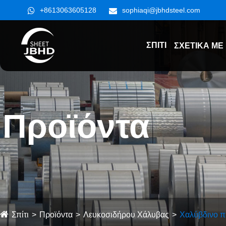
+8613063605128
sophiaqi@jbhdsteel.com
ΣΠΊΤΙ
ΣΧΕΤΙΚΆ ΜΕ
Προϊόντα
Σπίτι
Προϊόντα
Λευκοσιδήρου Χάλυβας
Χαλύβδινο π