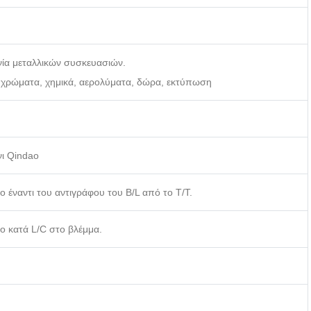
ανία μεταλλικών συσκευασιών.
ι, χρώματα, χημικά, αερολύματα, δώρα, εκτύπωση
άνι Qindao
 έναντι του αντιγράφου του B/L από το T/T.
ο κατά L/C στο βλέμμα.