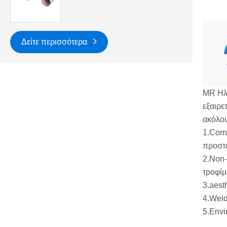
Δείτε περισσότερα
MR Ηλε
εξαιρε
ακόλου
‌1.Cor
προστα
‌2.Non
τροφίμ
‌3.aes
‌4.Wel
‌5.Env