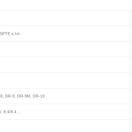
SPTE κ.λπ.
R-8, DR-9, DR-9M, DR-10
, 8.4/8.4 ...