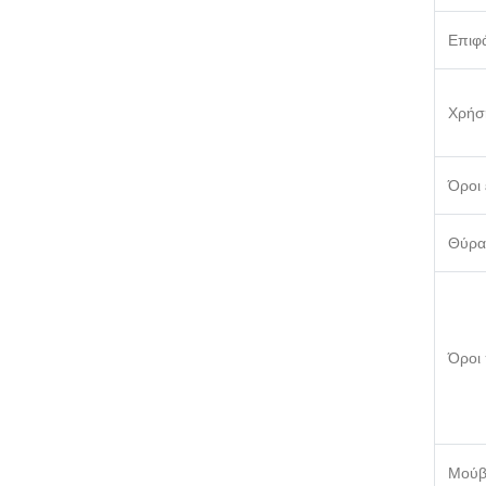
Επιφά
Χρήσ
Όροι
Θύρα
Όροι
Μού