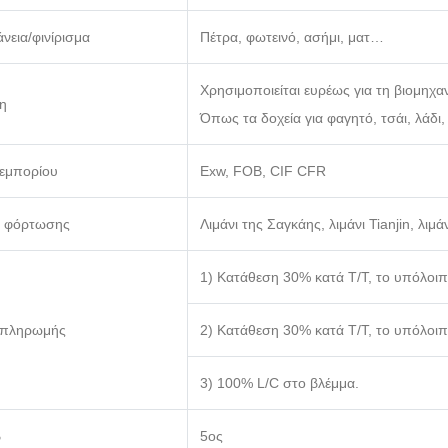
νεια/φινίρισμα
Πέτρα, φωτεινό, ασήμι, ματ…
Χρησιμοποιείται ευρέως για τη βιομηχ
η
Όπως τα δοχεία για φαγητό, τσάι, λάδ
 εμπορίου
Exw, FOB, CIF CFR
 φόρτωσης
Λιμάνι της Σαγκάης, λιμάνι Tianjin, λιμ
1) Κατάθεση 30% κατά T/T, το υπόλοιπο
 πληρωμής
2) Κατάθεση 30% κατά T/T, το υπόλοιπ
3) 100% L/C στο βλέμμα.
β
5ος