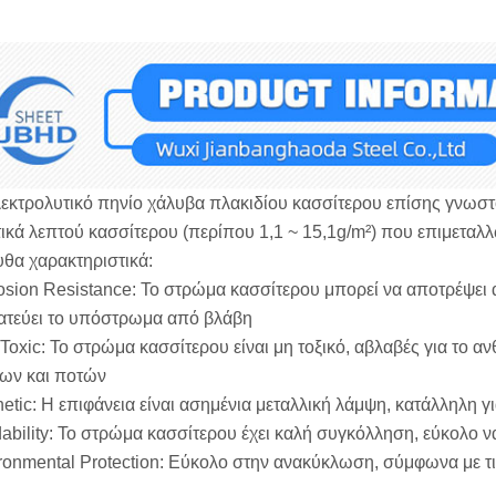
κτρολυτικό πηνίο χάλυβα πλακιδίου κασσίτερου επίσης γνωστό
τικά λεπτού κασσίτερου (περίπου 1,1 ~ 15,1g/m²) που επιμεταλλώ
θα χαρακτηριστικά:
rosion Resistance‌: Το στρώμα κασσίτερου μπορεί να αποτρέψει
τεύει το υπόστρωμα από βλάβη ‌
-Toxic‌: Το στρώμα κασσίτερου είναι μη τοξικό, αβλαβές για τ
ων και ποτών ‌
thetic‌: Η επιφάνεια είναι ασημένια μεταλλική λάμψη, κατάλληλη γ
dability‌: Το στρώμα κασσίτερου έχει καλή συγκόλληση, εύκολο να
ironmental Protection‌: Εύκολο στην ανακύκλωση, σύμφωνα με τ