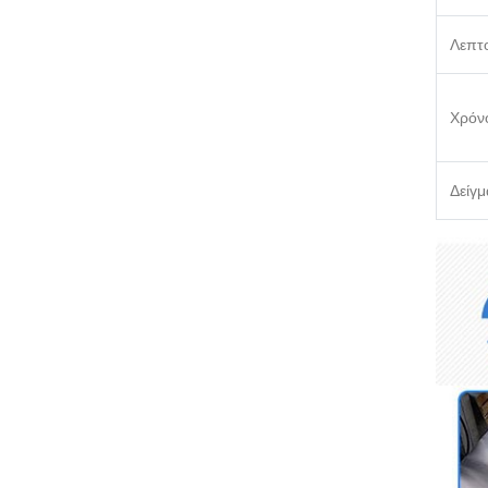
Λεπτ
Χρόν
Δείγμ