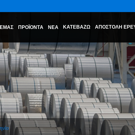
ΚΑΤΕΒΆΖΩ
ΑΠΟΣΤΟΛΉ ΈΡΕ
 ΕΜΆΣ
ΠΡΟΪΌΝΤΑ
ΝΈΑ
ηνίο