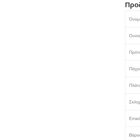
Προδ
Όνομ
Ουσι
Πρότ
Πάχο
Πλάτ
Σκλη
Επικ
Βάρο