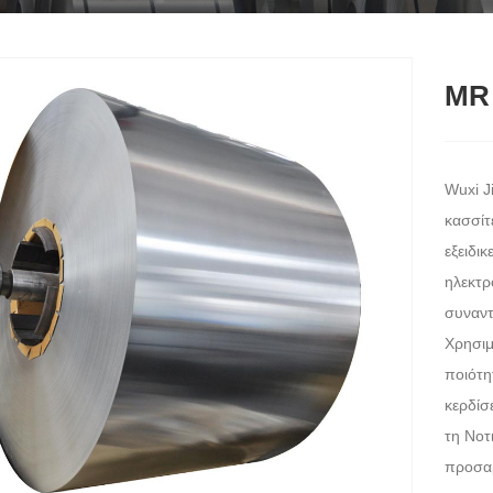
MR 
Wuxi J
κασσίτ
εξειδι
ηλεκτρ
συναντ
Χρησιμ
ποιότη
κερδίσ
τη Νοτ
προσα