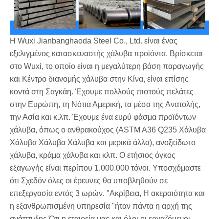
Η Wuxi Jianbanghaoda Steel Co., Ltd. είναι ένας
εξελιγμένος κατασκευαστής χάλυβα προϊόντα. Βρίσκεται
στο Wuxi, το οποίο είναι η μεγαλύτερη βάση παραγωγής
και Κέντρο διανομής χάλυβα στην Κίνα, είναι επίσης
κοντά στη Σαγκάη. Έχουμε πολλούς πιστούς πελάτες
στην Ευρώπη, τη Νότια Αμερική, τα μέσα της Ανατολής,
την Ασία και κ.λπ. Έχουμε ένα ευρύ φάσμα προϊόντων
χάλυβα, όπως ο ανθρακούχος (ASTM A36 Q235 Χάλυβα
Χάλυβα Χάλυβα Χάλυβα και μερικά άλλα), ανοξείδωτο
χάλυβα, κράμα χάλυβα και κλπ. Ο ετήσιος όγκος
εξαγωγής είναι περίπου 1.000.000 τόνοι. Υποσχόμαστε
ότι Σχεδόν όλες οι έρευνες θα υποβληθούν σε
επεξεργασία εντός 3 ωρών. "Ακρίβεια, Η ακεραιότητα και
η εξανθρωπισμένη υπηρεσία "ήταν πάντα η αρχή της
ανάπτυξης Ότι η εταιρεία μας και όλοι οι εργαζόμενοι