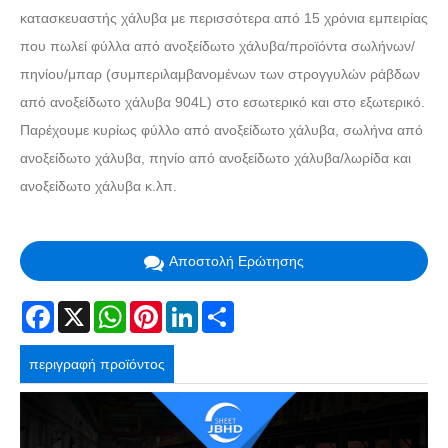
κατασκευαστής χάλυβα με περισσότερα από 15 χρόνια εμπειρίας
που πωλεί φύλλα από ανοξείδωτο χάλυβα/προϊόντα σωλήνων/
πηνίου/μπαρ (συμπεριλαμβανομένων των στρογγυλών ράβδων
από ανοξείδωτο χάλυβα 904L) στο εσωτερικό και στο εξωτερικό.
Παρέχουμε κυρίως φύλλο από ανοξείδωτο χάλυβα, σωλήνα από
ανοξείδωτο χάλυβα, πηνίο από ανοξείδωτο χάλυβα/λωρίδα και
ανοξείδωτο χάλυβα κ.λπ.
Αποστολή Ερώτησης
Facebook
X
WhatsApp
Pinterest
LinkedIn
Share
περιγραφή προϊόντος