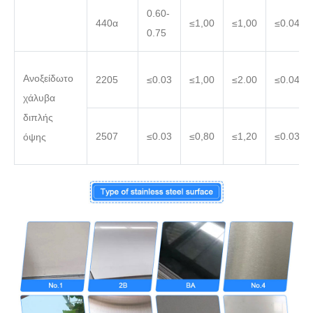
0.60-
440α
≤1,00
≤1,00
≤0.040
0.75
Ανοξείδωτο
2205
≤0.03
≤1,00
≤2.00
≤0.040
χάλυβα
διπλής
2507
≤0.03
≤0,80
≤1,20
≤0.035
όψης