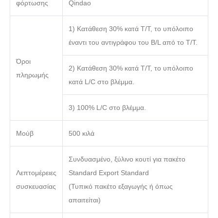
φόρτωσης
Qindao
1) Κατάθεση 30% κατά T/T, το υπόλοιπο
έναντι του αντιγράφου του B/L από το T/T.
Όροι
2) Κατάθεση 30% κατά T/T, το υπόλοιπο
πληρωμής
κατά L/C στο βλέμμα.
3) 100% L/C στο βλέμμα.
Μούβ
500 κιλά
Συνδυασμένο, ξύλινο κουτί για πακέτο
Λεπτομέρειες
Standard Export Standard
συσκευασίας
(Τυπικό πακέτο εξαγωγής ή όπως
απαιτείται)