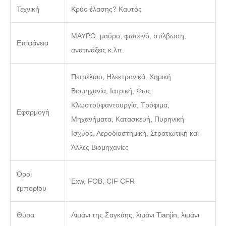
Τεχνική
Κρύο έλασης? Καυτός
ΜΑΥΡΟ, μαύρο, φωτεινό, στίλβωση,
Επιφάνεια
ανατινάξεις κ.λπ.
Πετρέλαιο, Ηλεκτρονικά, Χημική
Βιομηχανία, Ιατρική, Φως
Κλωστοϋφαντουργία, Τρόφιμα,
Εφαρμογή
Μηχανήματα, Κατασκευή, Πυρηνική
Ισχύος, Αεροδιαστημική, Στρατιωτική και
Άλλες Βιομηχανίες
Όροι
Exw, FOB, CIF CFR
εμπορίου
Θύρα
Λιμάνι της Σαγκάης, λιμάνι Tianjin, λιμάνι