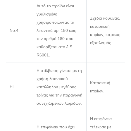
Αυτό το προϊόν είναι
γυαλισμένο
Σχέδια κουζίνας,
χρησιμοποιώντας τα
κατασκευή
Νο.4
λειαντικά αρ. 150 έως
κτιρίων, ιατρικός
τον αριθμό 180 που
εξοπλισμός.
καθορίζεται στο JIS
R6001.
Η στίλβωση γίνεται με τη
χρήση λειαντικού
Κατασκευή
Hl
κατάλληλου μεγέθους
κτιρίων.
τρίχας για την παραγωγή
συνεχιζόμενων λωρίδων.
Η επιφάνεια
Η επιφάνεια που έχει
τελείωσε με