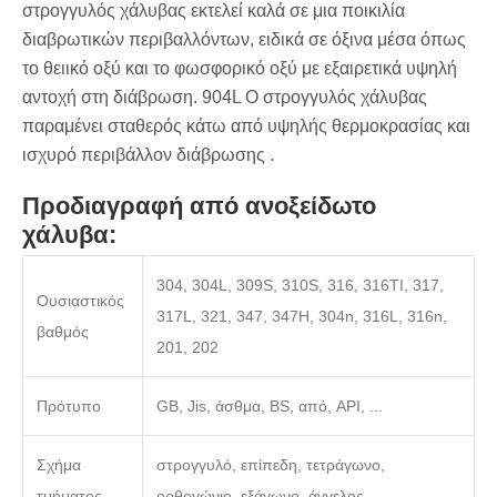
στρογγυλός χάλυβας εκτελεί καλά σε μια ποικιλία
διαβρωτικών περιβαλλόντων, ειδικά σε όξινα μέσα όπως
το θειικό οξύ και το φωσφορικό οξύ με εξαιρετικά υψηλή
αντοχή στη διάβρωση. 904L Ο στρογγυλός χάλυβας
παραμένει σταθερός κάτω από υψηλής θερμοκρασίας και
ισχυρό περιβάλλον διάβρωσης ‌.
Προδιαγραφή από ανοξείδωτο
χάλυβα:
304, 304L, 309S, 310S, 316, 316TI, 317,
Ουσιαστικός
317L, 321, 347, 347H, 304n, 316L, 316n,
βαθμός
201, 202
Πρότυπο
GB, Jis, άσθμα, BS, από, API, ...
Σχήμα
στρογγυλό, επίπεδη, τετράγωνο,
τμήματος
ορθογώνιο, εξάγωνο, άγγελος