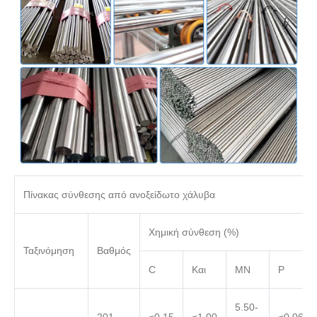
Πίνακας σύνθεσης από ανοξείδωτο χάλυβα
Χημική σύνθεση (%)
Ταξινόμηση
Βαθμός
C
Και
ΜΝ
P
5.50-