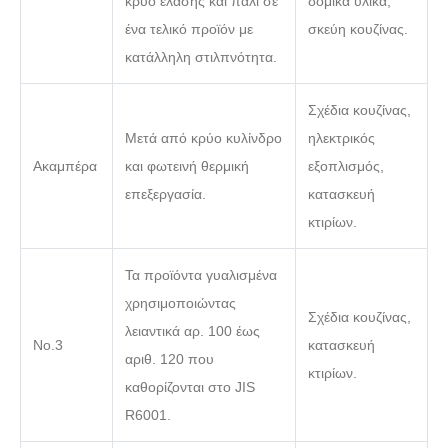
κρύο έλασης και πάλι σε
δομικά υλικά,
ένα τελικό προϊόν με
σκεύη κουζίνας.
κατάλληλη στιλπνότητα.
Σχέδια κουζίνας,
Μετά από κρύο κυλίνδρο
ηλεκτρικός
Ακαμπέρα
και φωτεινή θερμική
εξοπλισμός,
επεξεργασία.
κατασκευή
κτιρίων.
Τα προϊόντα γυαλισμένα
χρησιμοποιώντας
Σχέδια κουζίνας,
λειαντικά αρ. 100 έως
Νο.3
κατασκευή
αριθ. 120 που
κτιρίων.
καθορίζονται στο JIS
R6001.