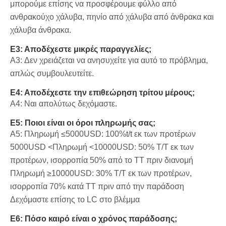
μπορούμε επίσης να προσφέρουμε φύλλο από
ανθρακούχο χάλυβα, πηνίο από χάλυβα από άνθρακα και
χάλυβα άνθρακα.
Ε3: Αποδέχεστε μικρές παραγγελίες;
A3: Δεν χρειάζεται να ανησυχείτε για αυτό το πρόβλημα,
απλώς συμβουλευτείτε.
Ε4: Αποδέχεστε την επιθεώρηση τρίτου μέρους;
A4: Ναι απολύτως δεχόμαστε.
Ε5: Ποιοι είναι οι όροι πληρωμής σας;
A5: Πληρωμή ≤5000USD: 100%t/t εκ των προτέρων
5000USD <Πληρωμή <10000USD: 50% T/T εκ των
προτέρων, ισορροπία 50% από το TT πριν διανομή
Πληρωμή ≥10000USD: 30% T/T εκ των προτέρων,
ισορροπία 70% κατά TT πριν από την παράδοση
Δεχόμαστε επίσης το LC στο βλέμμα
Ε6: Πόσο καιρό είναι ο χρόνος παράδοσης;