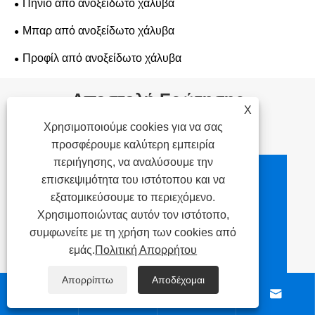
Πηνίο από ανοξείδωτο χάλυβα
Μπαρ από ανοξείδωτο χάλυβα
Προφίλ από ανοξείδωτο χάλυβα
Αποστολή Ερώτησης
X
Χρησιμοποιούμε cookies για να σας
προσφέρουμε καλύτερη εμπειρία
περιήγησης, να αναλύσουμε την
επισκεψιμότητα του ιστότοπου και να
Πληροφορίες
εξατομικεύσουμε το περιεχόμενο.
επαφής
Χρησιμοποιώντας αυτόν τον ιστότοπο,
συμφωνείτε με τη χρήση των cookies από

Διεύθυνση
εμάς.
Πολιτική Απορρήτου
NO.260, Xicheng Road,
Απορρίπτω
Αποδέχομαι
Liangxi District, Wuxi City,




Jiangsu Province, Κίνα