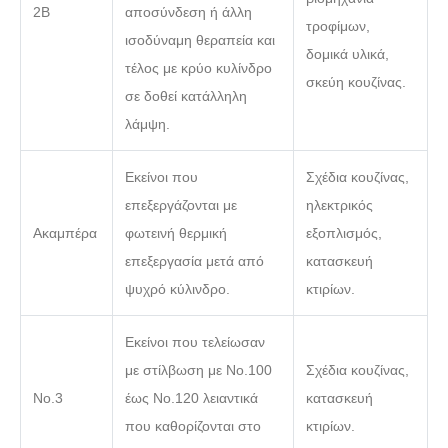
2Β
αποσύνδεση ή άλλη
τροφίμων,
ισοδύναμη θεραπεία και
δομικά υλικά,
τέλος με κρύο κυλίνδρο
σκεύη κουζίνας.
σε δοθεί κατάλληλη
λάμψη.
Εκείνοι που
Σχέδια κουζίνας,
επεξεργάζονται με
ηλεκτρικός
Ακαμπέρα
φωτεινή θερμική
εξοπλισμός,
επεξεργασία μετά από
κατασκευή
ψυχρό κύλινδρο.
κτιρίων.
Εκείνοι που τελείωσαν
με στίλβωση με Νο.100
Σχέδια κουζίνας,
Νο.3
έως Νο.120 λειαντικά
κατασκευή
που καθορίζονται στο
κτιρίων.