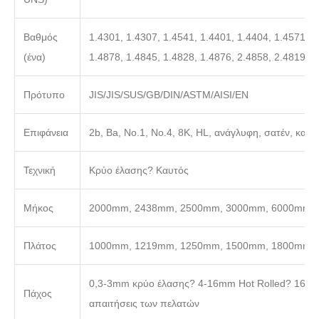
Βαθμός
1.4301, 1.4307, 1.4541, 1.4401, 1.4404, 1.4571, 1
(ένα)
1.4878, 1.4845, 1.4828, 1.4876, 2.4858, 2.4819
Πρότυπο
JIS/JIS/SUS/GB/DIN/ASTM/AISI/EN
Επιφάνεια
2b, Ba, No.1, No.4, 8K, HL, ανάγλυφη, σατέν, καθρέ
Τεχνική
Κρύο έλασης? Καυτός
Μήκος
2000mm, 2438mm, 2500mm, 3000mm, 6000mm ή ό
Πλάτος
1000mm, 1219mm, 1250mm, 1500mm, 1800mm,
0,3-3mm κρύο έλασης? 4-16mm Hot Rolled? 16-1
Πάχος
απαιτήσεις των πελατών