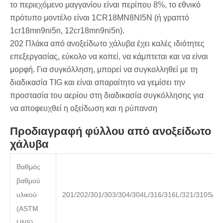
το περιεχόμενο μαγγανίου είναι περίπου 8%, το εθνικό
πρότυπο μοντέλο είναι 1CR18MN8NI5N (ή γραπτό
1cr18mn9ni5n, 12cr18mn9ni5n).
202 Πλάκα από ανοξείδωτο χάλυβα έχει καλές ιδιότητες
επεξεργασίας, εύκολο να κοπεί, να κάμπτεται και να είναι
μορφή. Για συγκόλληση, μπορεί να συγκολληθεί με τη
διαδικασία TIG και είναι απαραίτητο να γεμίσει την
προστασία του αερίου στη διαδικασία συγκόλλησης για
να αποφευχθεί η οξείδωση και η ρύπανση
Προδιαγραφή φύλλου από ανοξείδωτο
χάλυβα
Βαθμός
βαθμού
υλικού
201/202/301/303/304/304L/316/316L/321/310S/40
(ASTM
UNS)