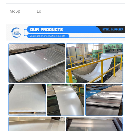
Μούβ
1ο