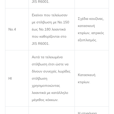
JIS R6001.
Εκείνοι που τελείωσαν
Σχέδια κουζίνας,
με στίλβωση με Νο.150
κατασκευή
Νο.4
έως Νο.180 λειαντικά
κτιρίων, ιατρικός
που καθορίζονται στο
εξοπλισμός.
JIS R6001.
Αυτά τα τελειωμένα
στίλβωση έτσι ώστε να
δίνουν συνεχείς λωρίδες
Κατασκευή
Hl
στίλβωση
κτιρίων.
χρησιμοποιώντας
λειαντικά με κατάλληλο
μέγεθος κόκκων.
Η επιφάνεια