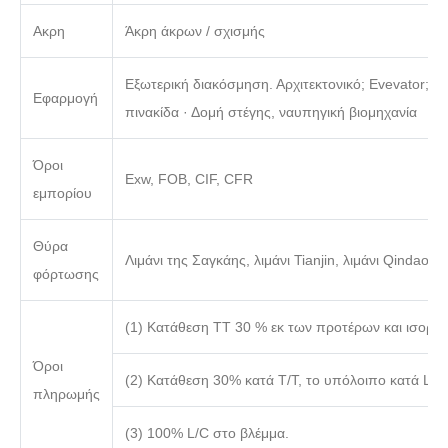
Ακρη
Άκρη άκρων / σχισμής
Εξωτερική διακόσμηση. Αρχιτεκτονικό; Evevator; Κ
Εφαρμογή
πινακίδα · Δομή στέγης, ναυπηγική βιομηχανία
Όροι
Exw, FOB, CIF, CFR
εμπορίου
Θύρα
Λιμάνι της Σαγκάης, λιμάνι Tianjin, λιμάνι Qindao
φόρτωσης
(1) Κατάθεση TT 30 % εκ των προτέρων και ισορρ
Όροι
(2) Κατάθεση 30% κατά T/T, το υπόλοιπο κατά L/C
πληρωμής
(3) 100% L/C στο βλέμμα.