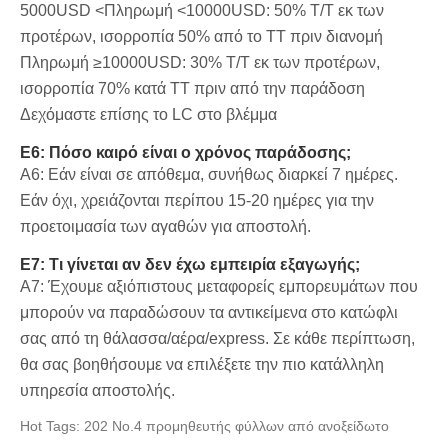
5000USD <Πληρωμή <10000USD: 50% T/T εκ των
προτέρων, ισορροπία 50% από το TT πριν διανομή
Πληρωμή ≥10000USD: 30% T/T εκ των προτέρων,
ισορροπία 70% κατά TT πριν από την παράδοση
Δεχόμαστε επίσης το LC στο βλέμμα
Ε6: Πόσο καιρό είναι ο χρόνος παράδοσης;
A6: Εάν είναι σε απόθεμα, συνήθως διαρκεί 7 ημέρες.
Εάν όχι, χρειάζονται περίπου 15-20 ημέρες για την
προετοιμασία των αγαθών για αποστολή.
Ε7: Τι γίνεται αν δεν έχω εμπειρία εξαγωγής;
A7: Έχουμε αξιόπιστους μεταφορείς εμπορευμάτων που
μπορούν να παραδώσουν τα αντικείμενα στο κατώφλι
σας από τη θάλασσα/αέρα/express. Σε κάθε περίπτωση,
θα σας βοηθήσουμε να επιλέξετε την πιο κατάλληλη
υπηρεσία αποστολής.
Hot Tags: 202 Νο.4 προμηθευτής φύλλων από ανοξείδωτο