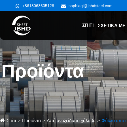
+8613063605128
sophiaqi@jbhdsteel.com
ΣΠΊΤΙ
ΣΧΕΤΙΚΆ ΜΕ
Προϊόντα
Σπίτι
Προϊόντα
Από ανοξείδωτο χάλυβα
Φύλλο από 