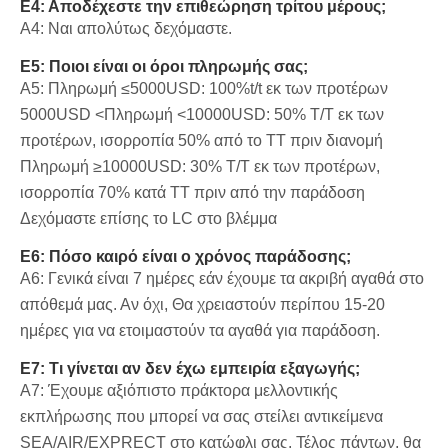
Ε4: Αποδέχεστε την επιθεώρηση τρίτου μέρους;
A4: Ναι απολύτως δεχόμαστε.
Ε5: Ποιοι είναι οι όροι πληρωμής σας;
A5: Πληρωμή ≤5000USD: 100%t/t εκ των προτέρων
5000USD <Πληρωμή <10000USD: 50% T/T εκ των
προτέρων, ισορροπία 50% από το TT πριν διανομή
Πληρωμή ≥10000USD: 30% T/T εκ των προτέρων,
ισορροπία 70% κατά TT πριν από την παράδοση
Δεχόμαστε επίσης το LC στο βλέμμα
Ε6: Πόσο καιρό είναι ο χρόνος παράδοσης;
A6: Γενικά είναι 7 ημέρες εάν έχουμε τα ακριβή αγαθά στο
απόθεμά μας. Αν όχι, Θα χρειαστούν περίπου 15-20
ημέρες για να ετοιμαστούν τα αγαθά για παράδοση.
Ε7: Τι γίνεται αν δεν έχω εμπειρία εξαγωγής;
A7: Έχουμε αξιόπιστο πράκτορα μελλοντικής
εκπλήρωσης που μπορεί να σας στείλει αντικείμενα
SEA/AIR/EXPRECT στο κατώφλι σας. Τέλος πάντων, θα