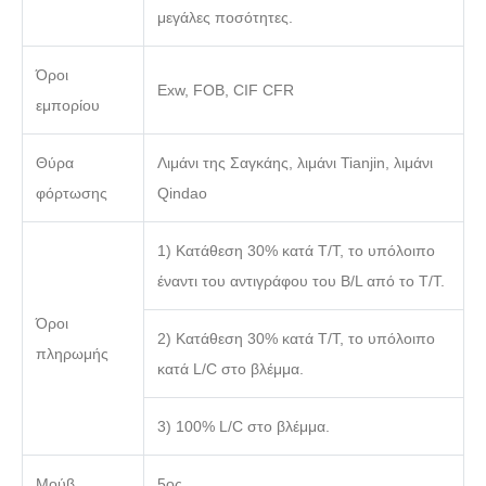
μεγάλες ποσότητες.
Όροι
Exw, FOB, CIF CFR
εμπορίου
Θύρα
Λιμάνι της Σαγκάης, λιμάνι Tianjin, λιμάνι
φόρτωσης
Qindao
1) Κατάθεση 30% κατά T/T, το υπόλοιπο
έναντι του αντιγράφου του B/L από το T/T.
Όροι
2) Κατάθεση 30% κατά T/T, το υπόλοιπο
πληρωμής
κατά L/C στο βλέμμα.
3) 100% L/C στο βλέμμα.
Μούβ
5ος