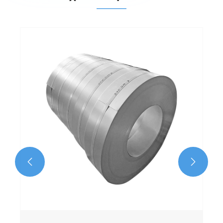
Q235 γαλβανισμένο χαλύβδινο πηνίο με
κανονικό spangle
Δείτε περισσότερα >>

