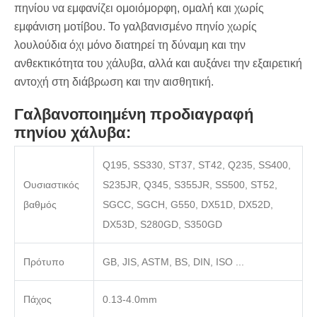
πηνίου να εμφανίζει ομοιόμορφη, ομαλή και χωρίς
εμφάνιση μοτίβου. Το γαλβανισμένο πηνίο χωρίς
λουλούδια όχι μόνο διατηρεί τη δύναμη και την
ανθεκτικότητα του χάλυβα, αλλά και αυξάνει την εξαιρετική
αντοχή στη διάβρωση και την αισθητική.
Γαλβανοποιημένη προδιαγραφή
πηνίου χάλυβα:
Q195, SS330, ST37, ST42, Q235, SS400,
Ουσιαστικός
S235JR, Q345, S355JR, SS500, ST52,
βαθμός
SGCC, SGCH, G550, DX51D, DX52D,
DX53D, S280GD, S350GD
Πρότυπο
GB, JIS, ASTM, BS, DIN, ISO ...
Πάχος
0.13-4.0mm