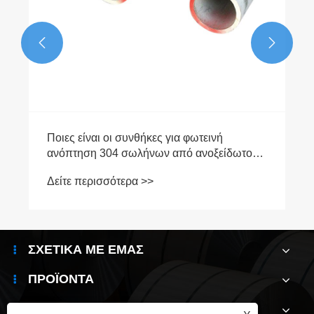


ΣΧΕΤΙΚΆ ΜΕ ΕΜΆΣ
ΠΡΟΪΌΝΤΑ
ΝΈΑ