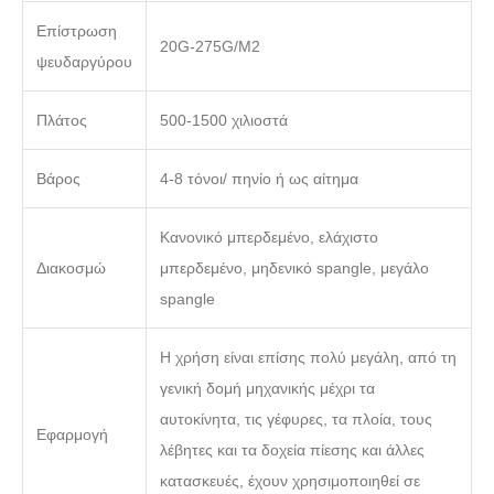
Επίστρωση
20G-275G/M2
ψευδαργύρου
Πλάτος
500-1500 χιλιοστά
Βάρος
4-8 τόνοι/ πηνίο ή ως αίτημα
Κανονικό μπερδεμένο, ελάχιστο
Διακοσμώ
μπερδεμένο, μηδενικό spangle, μεγάλο
spangle
Η χρήση είναι επίσης πολύ μεγάλη, από τη
γενική δομή μηχανικής μέχρι τα
αυτοκίνητα, τις γέφυρες, τα πλοία, τους
Εφαρμογή
λέβητες και τα δοχεία πίεσης και άλλες
κατασκευές, έχουν χρησιμοποιηθεί σε