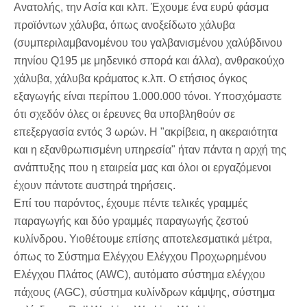
Ανατολής, την Ασία και κλπ. Έχουμε ένα ευρύ φάσμα
προϊόντων χάλυβα, όπως ανοξείδωτο χάλυβα
(συμπεριλαμβανομένου του γαλβανισμένου χαλύβδινου
πηνίου Q195 με μηδενικό σπορά και άλλα), ανθρακούχο
χάλυβα, χάλυβα κράματος κ.λπ. Ο ετήσιος όγκος
εξαγωγής είναι περίπου 1.000.000 τόνοι. Υποσχόμαστε
ότι σχεδόν όλες οι έρευνες θα υποβληθούν σε
επεξεργασία εντός 3 ωρών. Η "ακρίβεια, η ακεραιότητα
και η εξανθρωπισμένη υπηρεσία" ήταν πάντα η αρχή της
ανάπτυξης που η εταιρεία μας και όλοι οι εργαζόμενοι
έχουν πάντοτε αυστηρά τηρήσεις.
Επί του παρόντος, έχουμε πέντε τελικές γραμμές
παραγωγής και δύο γραμμές παραγωγής ζεστού
κυλίνδρου. Υιοθέτουμε επίσης αποτελεσματικά μέτρα,
όπως το Σύστημα Ελέγχου Ελέγχου Προχωρημένου
Ελέγχου Πλάτος (AWC), αυτόματο σύστημα ελέγχου
πάχους (AGC), σύστημα κυλίνδρων κάμψης, σύστημα