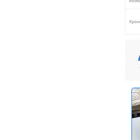
συσκ
Χρόν