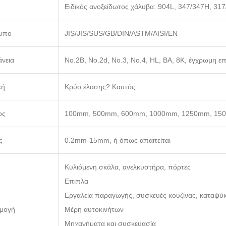
Ειδικός ανοξείδωτος χάλυβα: 904L, 347/347H, 31
υπο
JIS/JIS/SUS/GB/DIN/ASTM/AISI/EN
νεια
No.2B, No.2d, No.3, No.4, HL, BA, 8K, έγχρωμη 
κή
Κρύο έλασης? Καυτός
ος
100mm, 500mm, 600mm, 1000mm, 1250mm, 1500
ς
0.2mm-15mm, ή όπως απαιτείται
Κυλιόμενη σκάλα, ανελκυστήρα, πόρτες
Επιπλα
Εργαλεία παραγωγής, συσκευές κουζίνας, καταψύκ
μογή
Μέρη αυτοκινήτων
Μηχανήματα και συσκευασία