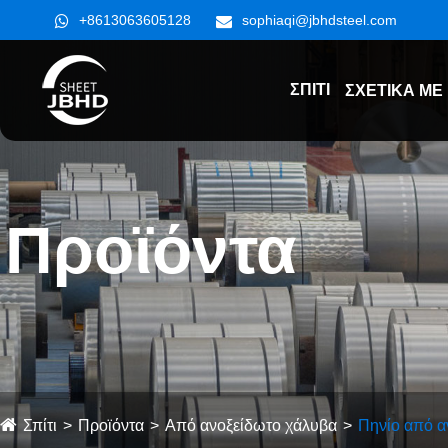
+8613063605128
sophiaqi@jbhdsteel.com
ΣΠΊΤΙ
ΣΧΕΤΙΚΆ ΜΕ
Προϊόντα
Σπίτι
Προϊόντα
Από ανοξείδωτο χάλυβα
Πηνίο από α