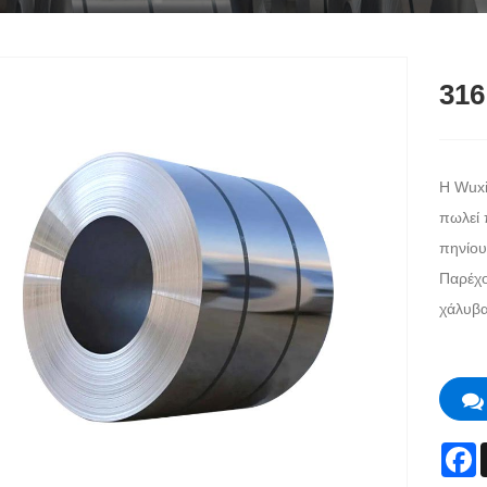
316
Η Wuxi
πωλεί 
πηνίου
Παρέχο
χάλυβα
F