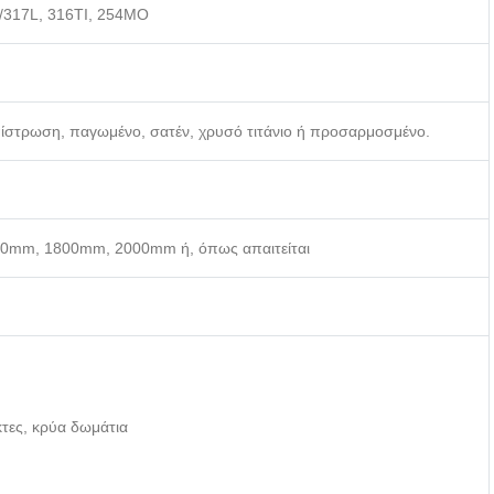
7/317L, 316TI, 254MO
επίστρωση, παγωμένο, σατέν, χρυσό τιτάνιο ή προσαρμοσμένο.
mm, 1800mm, 2000mm ή, όπως απαιτείται
τες, κρύα δωμάτια