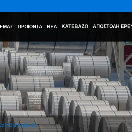
ΚΑΤΕΒΆΖΩ
ΑΠΟΣΤΟΛΉ ΈΡΕ
 ΕΜΆΣ
ΠΡΟΪΌΝΤΑ
ΝΈΑ
νοξείδωτο χάλυβα