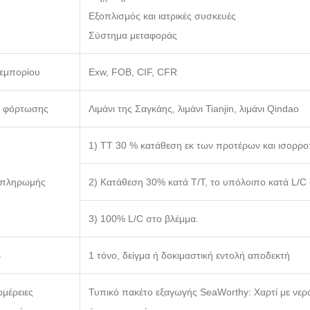
Εξοπλισμός και ιατρικές συσκευές
Σύστημα μεταφοράς
 εμπορίου
Exw, FOB, CIF, CFR
 φόρτωσης
Λιμάνι της Σαγκάης, λιμάνι Tianjin, λιμάνι Qindao
1) TT 30 % κατάθεση εκ των προτέρων και ισορρ
 πληρωμής
2) Κατάθεση 30% κατά T/T, το υπόλοιπο κατά L/C
3) 100% L/C στο βλέμμα.
β
1 τόνο, δείγμα ή δοκιμαστική εντολή αποδεκτή
μέρειες
Τυπικό πακέτο εξαγωγής SeaWorthy: Χαρτί με νε