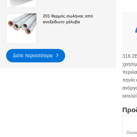
201 θερμός σωλήνας από
ανοξείδωτο χάλυβα
Δείτε περισσότερα
316 2B
χρησιμ
περιλα
πηνίο 
ανόργα
εκτελε
Προδ
Ουσι