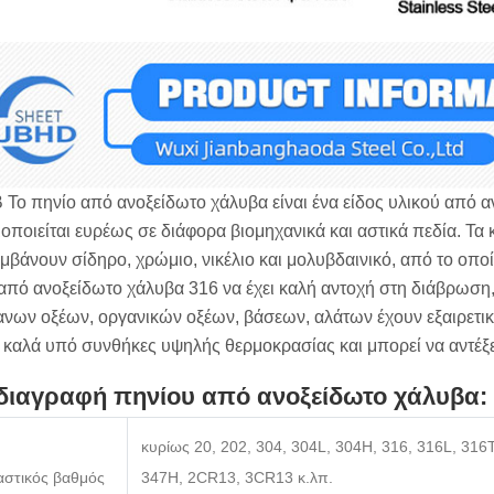
 Το πηνίο από ανοξείδωτο χάλυβα είναι ένα είδος υλικού από αν
οποιείται ευρέως σε διάφορα βιομηχανικά και αστικά πεδία. Τα
μβάνουν σίδηρο, χρώμιο, νικέλιο και μολυβδαινικό, από το οποί
από ανοξείδωτο χάλυβα 316 να έχει καλή αντοχή στη διάβρωση,
νων οξέων, οργανικών οξέων, βάσεων, αλάτων έχουν εξαιρετι
ί καλά υπό συνθήκες υψηλής θερμοκρασίας και μπορεί να αντέ
ιαγραφή πηνίου από ανοξείδωτο χάλυβα:
κυρίως 20, 202, 304, 304L, 304H, 316, 316L, 316T
αστικός βαθμός
347H, 2CR13, 3CR13 κ.λπ.