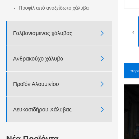
Προφίλ από ανοξείδωτο χάλυβα

Γαλβανισμένος χάλυβας

Ανθρακούχο χάλυβα
περ

Προϊόν Αλουμινίου

Λευκοσιδήρου Χάλυβας
Νέα Προϊόντα