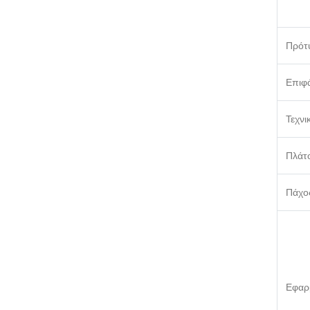
Πρότ
Επιφά
Τεχνι
Πλάτ
Πάχο
Εφαρ